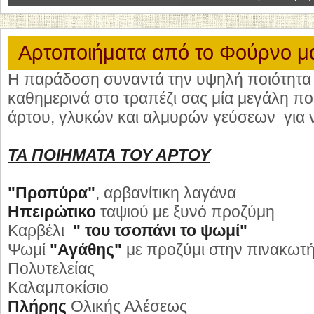
Αρτοποιήματα από το Φούρνο μ
Η παράδοση συναντά την υψηλή ποιότητα 
καθημερινά στο τραπέζι σας μία μεγάλη πο
άρτου, γλυκών και αλμυρών γεύσεων για ν
ΤΑ ΠΟΙΗΜΑΤΑ ΤΟΥ ΑΡΤΟΥ
"Προπύρα"
, αρβανίτικη λαγάνα
Ηπειρώτικο
ταψιού με ξυνό προζύμη
Καρβέλι
" του τσοπάνι το ψωμί"
Ψωμί
"Αγάθης"
με προζύμι στην πινακωτ
Πολυτελείας
Καλαμποκίσιο
Πλήρης
Ολικής Αλέσεως