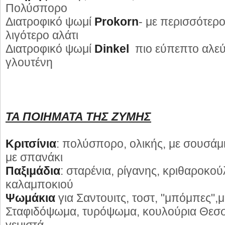
Πολύσπορο
Διατροφικό ψωμί
Prokorn
- με περισσότερο
λιγότερο αλάτι
Διατροφικό ψωμί
Dinkel
πιο εύπεπτο αλεύρ
γλουτένη
ΤΑ ΠΟΙΗΜΑΤΑ ΤΗΣ ΖΥΜΗΣ
Κριτσίνια
: πολύσπορο, ολικής, με σουσάμι,
με σπανάκι
Παξιμάδια
: σταρένια, ρίγανης, κριθαροκο
καλαμποκιού
Ψωμάκια
για Σαντουιτς, τοστ, "μπόμπες",
Σταφιδόψωμα, τυρόψωμα, κουλούρια Θεσσ