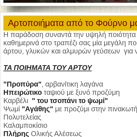
Αρτοποιήματα από το Φούρνο μ
Η παράδοση συναντά την υψηλή ποιότητα 
καθημερινά στο τραπέζι σας μία μεγάλη πο
άρτου, γλυκών και αλμυρών γεύσεων για ν
ΤΑ ΠΟΙΗΜΑΤΑ ΤΟΥ ΑΡΤΟΥ
"Προπύρα"
, αρβανίτικη λαγάνα
Ηπειρώτικο
ταψιού με ξυνό προζύμη
Καρβέλι
" του τσοπάνι το ψωμί"
Ψωμί
"Αγάθης"
με προζύμι στην πινακωτ
Πολυτελείας
Καλαμποκίσιο
Πλήρης
Ολικής Αλέσεως