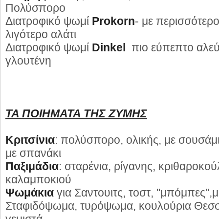
Πολύσπορο
Διατροφικό ψωμί
Prokorn
- με περισσότερο
λιγότερο αλάτι
Διατροφικό ψωμί
Dinkel
πιο εύπεπτο αλεύρ
γλουτένη
ΤΑ ΠΟΙΗΜΑΤΑ ΤΗΣ ΖΥΜΗΣ
Κριτσίνια
: πολύσπορο, ολικής, με σουσάμι,
με σπανάκι
Παξιμάδια
: σταρένια, ρίγανης, κριθαροκο
καλαμποκιού
Ψωμάκια
για Σαντουιτς, τοστ, "μπόμπες",
Σταφιδόψωμα, τυρόψωμα, κουλούρια Θεσσ