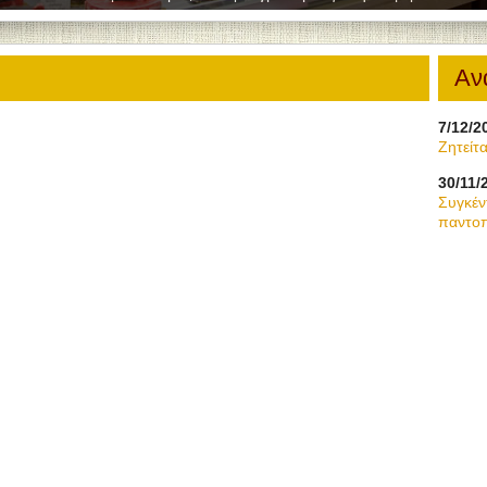
Αν
7/12/2
Ζητείτ
30/11/
Συγκέν
παντοπ