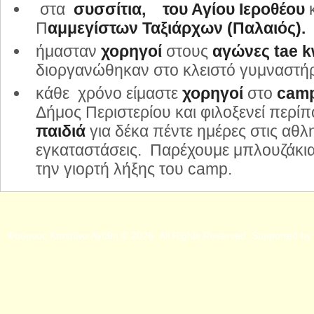
στα
συσσίτια, του Αγίου Ιεροθέου
κ
Π
αμμεγίστων Ταξιάρχων (Παλαιός).
ήμασταν
χορηγοί
στους
αγώνες tae 
διοργανώθηκαν στο κλειστό γυμναστήρ
κάθε χρόνο είμαστε
χορηγοί
στο
ca
Δήμος Περιστερίου και φιλοξενεί περί
παιδιά
για δέκα πέντε ημέρες στις αθλη
εγκαταστάσεις. Παρέχουμε μπλουζάκια
την γιορτή λήξης του camp.
Φούρνος Κατερίνα Αγάθη © 2026. All Rights Reserved. Supported by